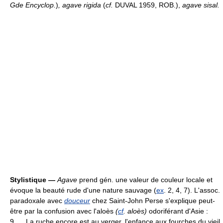
Gde Encyclop.
)
, agave rigida
(
cf.
DUVAL 1959, ROB.),
agave sisal.
Stylistique —
Agave
prend gén. une valeur de couleur locale et
évoque la beauté rude d'une nature sauvage (
ex
. 2, 4, 7). L'assoc.
paradoxale avec
douceur
chez Saint-John Perse s'explique peut-
être par la confusion avec l'aloès
(
cf
. aloès)
odoriférant d'Asie :
9. ... La ruche encore est au verger, l'enfance aux fourches du vieil