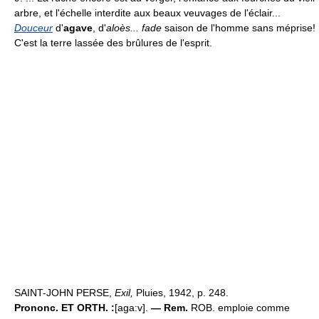
arbre, et l'échelle interdite aux beaux veuvages de l'éclair...
Douceur
d'
agave
, d'
aloès... fade
saison de l'homme sans méprise!
C'est la terre lassée des brûlures de l'esprit.
SAINT-JOHN PERSE,
Exil,
Pluies, 1942, p. 248.
Prononc. ET ORTH. :
[aga:v].
— Rem.
ROB. emploie comme