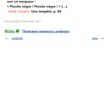
son cri moqueur :
« Pioche nègre ! Pioche nègre ! » (…)
Aimé Césaire,
Une tempête, p. 84
Encyclopédie Universelle
.
2012
.
Игры ⚽
Поможем написать реферат
agatisé
age