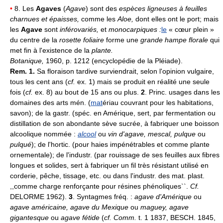
•
8. Les
Agaves
(
Agave
) sont des
espèces ligneuses à feuilles
charnues et épaisses,
comme les
Aloe,
dont elles ont le port; mais
les
Agave
sont
inférovariés,
et
monocarpiques :
le
« cœur plein »
du centre de la
rosette foliaire
forme une
grande hampe florale
qui
met fin à l'existence de la
plante.
Botanique,
1960, p. 1212 (encyclopédie de la Pléiade).
Rem. 1.
Sa floraison tardive surviendrait, selon l'opinion vulgaire,
tous les cent ans (
cf.
ex. 1) mais se produit en réalité une seule
fois (
cf.
ex. 8) au bout de 15 ans ou plus.
2
. Princ. usages dans les
domaines des arts mén. (
mat
ériau couvrant pour les habitations,
savon); de la gastr. (spéc. en Amérique, sert, par fermentation ou
distillation de son abondante sève sucrée, à fabriquer une boisson
alcoolique nommée :
alcool
ou
vin d'agave, mescal, pulque
ou
pulqué
); de l'hortic. (pour haies impénétrables et comme plante
ornementale); de l'industr. (par rouissage de ses feuilles aux fibres
longues et solides, sert à fabriquer un fil très résistant utilisé en
corderie, pêche, tissage, etc. ou dans l'industr. des mat. plast.
,,comme charge renforçante pour résines phénoliques``.
Cf.
DELORME 1962).
3
. Syntagmes fréq. :
agave d'Amérique
ou
agave américaine, agave du Mexique
ou
maguey, agave
gigantesque
ou
agave fétide
(
cf. Comm.
t. 1 1837, BESCH. 1845,