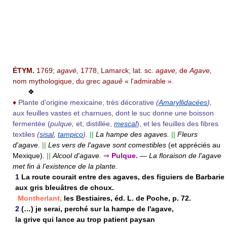
ÉTYM.
1769;
agavé,
1778, Lamarck; lat. sc.
agave,
de
Agave,
nom mythologique, du grec
agauê
« l'admirable ».
❖
♦
Plante d'origine mexicaine, très décorative
(
Amaryllidacées
),
aux feuilles vastes et charnues, dont le suc donne une boisson
fermentée (
pulque,
et, distillée,
mescal
), et les feuilles des fibres
textiles
(
sisal
,
tampico
).
||
La hampe des agaves.
||
Fleurs
d'agave.
||
Les vers de l'agave sont comestibles
(et appréciés au
Mexique).
||
Alcool d'agave.
⇒
Pulque.
—
La floraison de l'agave
met fin à l'existence de la plante.
1
La route courait entre des agaves, des figuiers de Barbarie
aux gris bleuâtres de choux.
Montherlant,
les Bestiaires, éd. L. de Poche, p. 72.
2
(…) je serai, perché sur la hampe de l'agave,
la grive qui lance au trop patient paysan