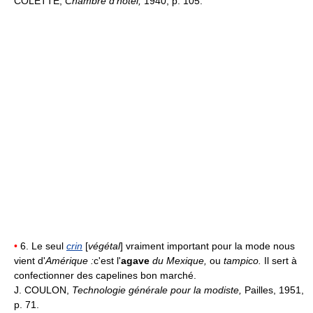
COLETTE,
Chambre d'hôtel,
1940, p. 105.
•
6. Le seul
crin
[
végétal
] vraiment important pour la mode nous
vient d'
Amérique :
c'est l'
agave
du Mexique,
ou
tampico.
Il sert à
confectionner des capelines bon marché.
J. COULON,
Technologie générale pour la modiste,
Pailles, 1951,
p. 71.