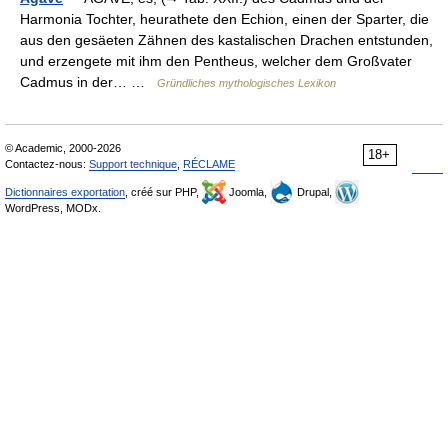
Harmonia Tochter, heurathete den Echion, einen der Sparter, die
aus den gesäeten Zähnen des kastalischen Drachen entstunden,
und erzengete mit ihm den Pentheus, welcher dem Großvater
Cadmus in der… …
Gründliches mythologisches Lexikon
© Academic, 2000-2026
18+
Contactez-nous:
Support technique
,
RÉCLAME
Dictionnaires exportation
, créé sur PHP,
Joomla,
Drupal,
WordPress, MODx.