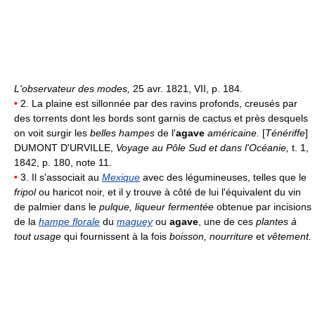
L'observateur des modes,
25 avr. 1821, VII, p. 184.
•
2. La plaine est sillonnée par des ravins profonds, creusés par
des torrents dont les bords sont garnis de cactus et près desquels
on voit surgir les
belles hampes
de l'
agave
américaine.
[
Ténériffe
]
DUMONT D'URVILLE,
Voyage au Pôle Sud et dans l'Océanie,
t. 1,
1842, p. 180, note 11.
•
3. Il s'associait au
Mexique
avec des légumineuses, telles que le
fripol
ou haricot noir, et il y trouve à côté de lui l'équivalent du vin
de palmier dans le
pulque, liqueur fermentée
obtenue par incisions
de la
hampe florale
du
maguey
ou
agave
, une de ces
plantes à
tout usage
qui fournissent à la fois
boisson, nourriture
et
vêtement.