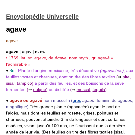
Encyclopédie Universelle
agave
agave
agave
[ agav ]
n. m.
• 1769;
lat. sc.
agave,
de
Agave,
nom myth.,
gr.
agauê
«
l'admirable »
♦
Bot.
Plante d'origine mexicaine, très décorative
(agavacées),
aux
feuilles vastes et charnues, dont on tire des fibres textiles
(
⇒
pite
,
sisal
,
tampico
)
à partir des feuilles, et des boissons de la sève
fermentée
(
⇒
pulque
)
ou distillée
(
⇒
mescal
,
tequila
)
.
●
agave ou agavé
nom masculin
(
grec
agauê
, féminin de
agauos
,
magnifique)
Très grande plante (agavacée) ayant le port de
l'aloès, mais dont les feuilles en rosette, grises, pointues et
charnues, peuvent atteindre 3 m de longueur et dont certaines
espèces, vivant jusqu'à 100 ans, ne fleurissent que la dernière
année de leur vie. (Des feuilles on tire des fibres textiles [sisal,