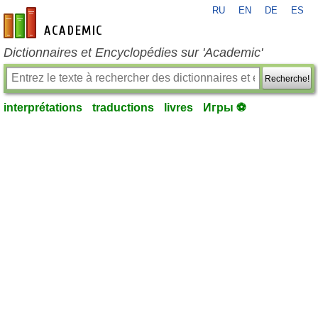
RU
EN
DE
ES
fr-academic.com
Dictionnaires et Encyclopédies sur 'Academic'
Recherche!
interprétations
traductions
livres
Игры ⚽