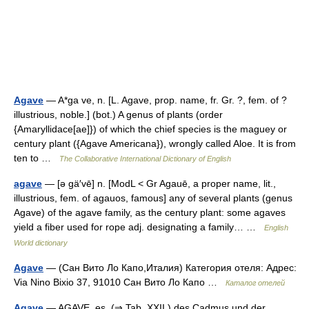
Agave
— A*ga ve, n. [L. Agave, prop. name, fr. Gr. ?, fem. of ?
illustrious, noble.] (bot.) A genus of plants (order
{Amaryllidace[ae]}) of which the chief species is the maguey or
century plant ({Agave Americana}), wrongly called Aloe. It is from
ten to …
The Collaborative International Dictionary of English
agave
— [ə gä′vē] n. [ModL < Gr Agauē, a proper name, lit.,
illustrious, fem. of agauos, famous] any of several plants (genus
Agave) of the agave family, as the century plant: some agaves
yield a fiber used for rope adj. designating a family… …
English
World dictionary
Agave
— (Сан Вито Ло Капо,Италия) Категория отеля: Адрес:
Via Nino Bixio 37, 91010 Сан Вито Ло Капо …
Каталог отелей
Agave
— AGAVE, es, (⇒ Tab. XXII.) des Cadmus und der