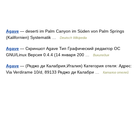
Agave
— deserti im Palm Canyon im Süden von Palm Springs
(Kalifornien) Systematik …
Deutsch Wikipedia
Agave
— Скриншот Agave Тип Графический редактор ОС
GNU/Linux Версия 0.4.4 (14 января 200 …
Википедия
Agave
— (Реджо ди Калабрия,Италия) Категория отеля: Адрес:
Via Verdirame 10/d, 89133 Реджо ди Калабри …
Каталог отелей