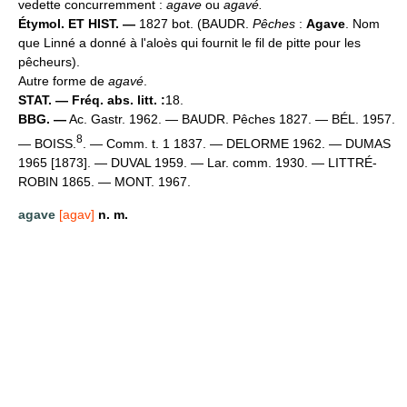
vedette concurremment :
agave
ou
agavé.
Étymol. ET HIST. —
1827 bot. (BAUDR.
Pêches
:
Agave
. Nom
que Linné a donné à l'aloès qui fournit le fil de pitte pour les
pêcheurs).
Autre forme de
agavé
.
STAT. — Fréq. abs. litt. :
18.
BBG. —
Ac. Gastr. 1962. — BAUDR. Pêches 1827. — BÉL. 1957.
8
— BOISS.
. — Comm. t. 1 1837. — DELORME 1962. — DUMAS
1965 [1873]. — DUVAL 1959. — Lar. comm. 1930. — LITTRÉ-
ROBIN 1865. — MONT. 1967.
agave
[agav]
n. m.